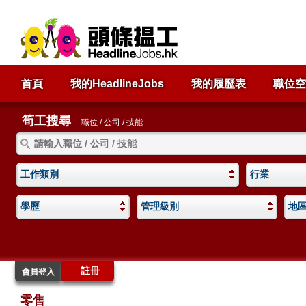
首頁
我的HeadlineJobs
我的履歷表
職位空
筍工搜尋
職位 / 公司 / 技能
工作類別
行業
學歷
管理級別
地
註冊
會員登入
零售