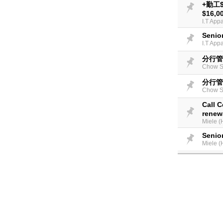
+勤工$5
$16,0
I.T App
Senio
I.T App
分行管理
Chow S
分行管理
Chow S
Call C
renew
Miele (
Senio
Miele (