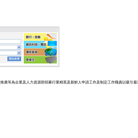
場推廣等為企業及人力資源部招募行業精英及新鮮人申請工作及制定工作職責以吸引最