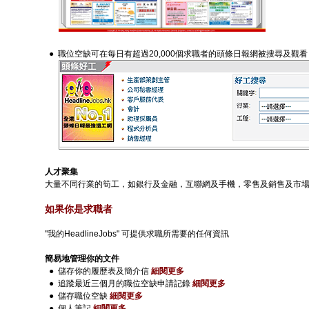
● 職位空缺可在每日有超過20,000個求職者的頭條日報網被搜尋及觀看
人才聚集
大量不同行業的筍工，如銀行及金融，互聯網及手機，零售及銷售及市
如果你是求職者
"我的HeadlineJobs" 可提供求職所需要的任何資訊
簡易地管理你的文件
● 儲存你的履歷表及簡介信
細閱更多
● 追蹤最近三個月的職位空缺申請記錄
細閱更多
● 儲存職位空缺
細閱更多
● 個人筆記
細閱更多