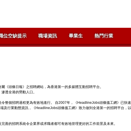
職位空缺提示
職場資訊
畢業生
熱門行業
一員，附屬《頭條日報》之招聘網站，為香港第一的多媒體互動招聘平台。
網》滲透全港的勞動人口。
系統令整個招聘過程更為有效地進行。 自2007年，《HeadlineJobs頭條搵工
行業動態資訊，《HeadlineJobs頭條搵工網》致力做到全港第一的招聘平台
最優質及完善的招聘系統令企業界或求職者都可有效地管理更好的工作前景及未來。