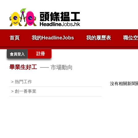
首頁
我的HeadlineJobs
我的履歷表
職位空
註冊
會員登入
畢業生好工
市場動向
> 熱門工作
沒有相關新聞
> 創一番事業