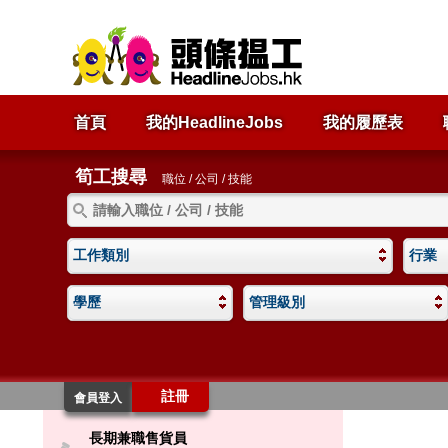
首頁
我的HeadlineJobs
我的履歷表
筍工搜尋
職位 / 公司 / 技能
工作類別
行業
學歷
管理級別
註冊
會員登入
長期兼職售貨員