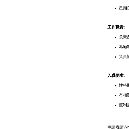
星期日
工作職責:
負責
為顧
負責
入職要求:
性格
有相
流利
申請者請Wh