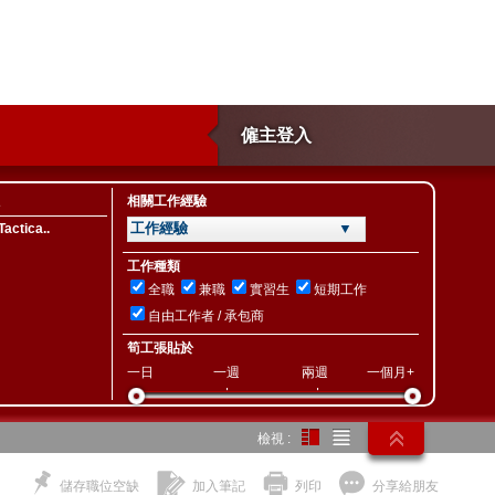
僱主登入
相關工作經驗
工作經驗 ▼
actica..
工作種類
全職
兼職
實習生
短期工作
自由工作者 / 承包商
筍工張貼於
一日
一週
兩週
一個月+
檢視 :
儲存職位空缺
加入筆記
列印
分享給朋友