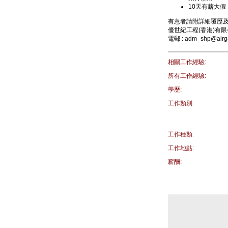
10天有薪大假
有意者請附詳細覆歷
優世紀工程(香港)有
電郵 : adm_shp@airg
相關工作經驗:
所有工作經驗:
學歷:
工作類別:
工作種類:
工作地點:
薪酬: