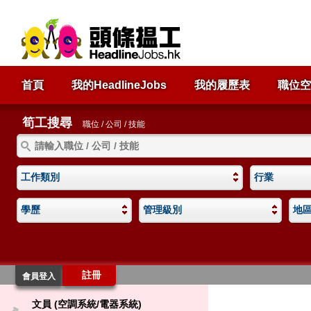
首頁
我的HeadlineJobs
我的履歷表
職位空
筍工搜尋
職位 / 公司 / 技能
工作類別
行業
學歷
管理級別
地
註冊
會員登入
文員 (空調系統/電器系統)