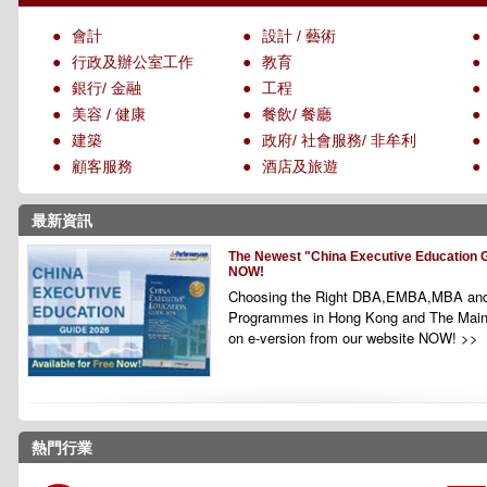
●
會計
●
設計 / 藝術
●
●
行政及辦公室工作
●
教育
●
●
銀行/ 金融
●
工程
●
●
美容 / 健康
●
餐飲/ 餐廳
●
●
建築
●
政府/ 社會服務/ 非牟利
●
●
顧客服務
●
酒店及旅遊
●
最新資訊
The Newest "China Executive Education G
NOW!
Choosing the Right DBA,EMBA,MBA and
Programmes
in Hong Kong and The Main
on e-version from our website NOW! >>
熱門行業