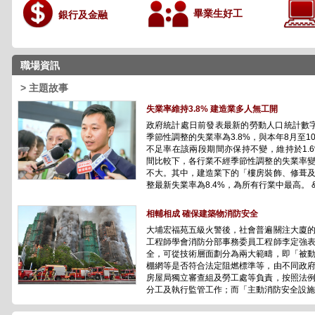
畢業生好工
銀行及金融
職場資訊
> 主題故事
失業率維持3.8% 建造業多人無工開
政府統計處日前發表最新的勞動人口統計數
季節性調整的失業率為3.8%，與本年8月至
不足率在該兩段期間亦保持不變，維持於1.
間比較下，各行業不經季節性調整的失業率
不大。其中，建造業下的「樓房裝飾、修葺
整最新失業率為8.4%，為所有行業中最高。 &n.
相輔相成 確保建築物消防安全
大埔宏福苑五級火警後，社會普遍關注大廈
工程師學會消防分部事務委員工程師李定強
全，可從技術層面劃分為兩大範疇，即「被
棚網等是否符合法定阻燃標準等，由不同政
房屋局獨立審查組及勞工處等負責，按照法
分工及執行監管工作；而「主動消防安全設施」