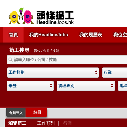
首頁
我的HeadlineJobs
我的履歷表
職位空
筍工搜尋
職位 / 公司 / 技能
工作類別
行業
學歷
管理級別
地
註冊
會員登入
瀏覽筍工
工作類別
|
行業