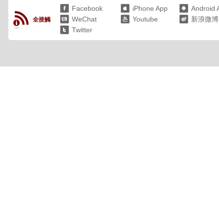
Facebook
iPhone App
Android 
WeChat
Youtube
新浪微博
全接觸
Twitter